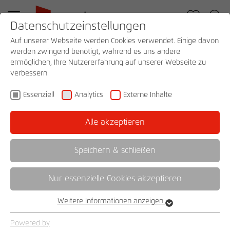
Datenschutzeinstellungen
Auf unserer Webseite werden Cookies verwendet. Einige davon
all products
werden zwingend benötigt, während es uns andere
ermöglichen, Ihre Nutzererfahrung auf unserer Webseite zu
verbessern.
company
Essenziell
Analytics
Externe Inhalte
Your rauch-team
Dealer Search
Alle akzeptieren
Quality and Sustainability
Assembly instructions
Speichern & schließen
Aditio
Made in Germany
Assembly videos
Service
Matching pieces
Nur essenzielle Cookies akzeptieren
sustainably produced
Furniture care and instructions
Learn more
Weitere Informationen anzeigen
Essenziell
Essenzielle Cookies werden für grundlegende Funktionen der
Complaint form
Powered by