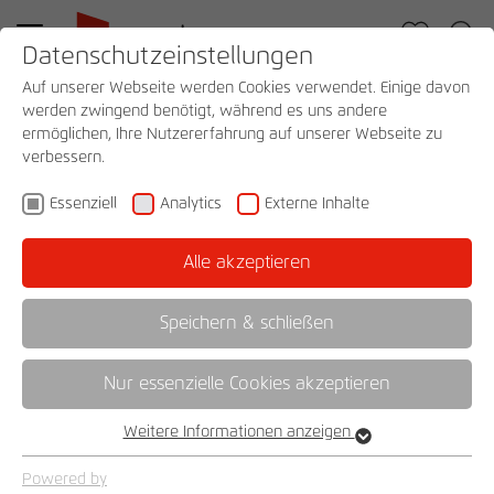
Datenschutzeinstellungen
Auf unserer Webseite werden Cookies verwendet. Einige davon
all products
werden zwingend benötigt, während es uns andere
Service
Complaint form
ermöglichen, Ihre Nutzererfahrung auf unserer Webseite zu
verbessern.
company
Essenziell
Analytics
Externe Inhalte
Your rauch-team
Dealer Search
Alle akzeptieren
Quality and Sustainability
Assembly instructions
Speichern & schließen
Made in Germany
Assembly videos
Service
Nur essenzielle Cookies akzeptieren
sustainably produced
Furniture care and instructions
Weitere Informationen anzeigen
Essenziell
Essenzielle Cookies werden für grundlegende Funktionen der
Complaint form
Powered by